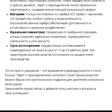
выполнены с высочайшей точностью, чтобы передать всю сложность
и красоту дизайна. Череп и геральдические лилии гармонично
переплетаются, создавая впечатляющий визуальный эффект.
Материал:
Кольцо изготовлено из серебра 925 пробы с чернением,
что придаёт ему особую глубину и выразительность.
Высококачественное серебро обеспечивает долговечность и
устойчивость к внешним воздействиям.
Идеальная симметрия:
Независимо от выбранного размера,
кольцо сохраняет идеальную симметрию, подчёркивая его
элегантность и утончённость.
Срок изготовления:
Каждое кольцо изготавливается
индивидуально на заказ в срок от 10 до 20 рабочих дней. Мы
гарантируем высокое качество исполнения на каждом этапе
производства.
Это не просто украшение — это выражение индивидуальности и стиля.
Кольцо “Череп с геральдическими лилиями” станет ярким акцентом
вашего образа или оригинальным подарком для ценителей уникальных
аксессуаров.
Заказывайте прямо сейчас и добавьте нотку мистики и роскоши в
свою коллекцию!