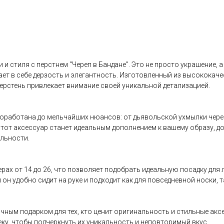
 и стиля с перстнем “Череп в Бандане”. Это не просто украшение,
ает в себе дерзость и элегантность. Изготовленный из высококач
перстень привлекает внимание своей уникальной детализацией.
оработана до мельчайших нюансов: от дьявольской ухмылки череп
тот аксессуар станет идеальным дополнением к вашему образу, д
альности.
ерах от 14 до 26, что позволяет подобрать идеальную посадку для
н удобно сидит на руке и подходит как для повседневной носки, т
ичным подарком для тех, кто ценит оригинальность и стильные акс
еку, чтобы подчеркнуть их уникальность и неповторимый вкус.