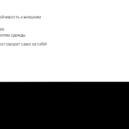
тойчивость к внешним
ва.
тилем одежды.
е говорит само за себя!