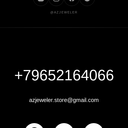
@AZJEWELER
+79652164066
azjeweler.store@gmail.com