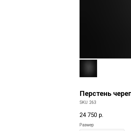
Перстень череп
SKU:
263
24 750
р.
Размер