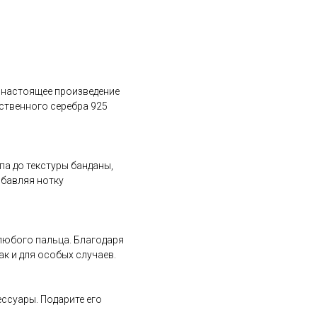
 а настоящее произведение
ественного серебра 925
а до текстуры банданы,
обавляя нотку
 любого пальца. Благодаря
ак и для особых случаев.
ессуары. Подарите его