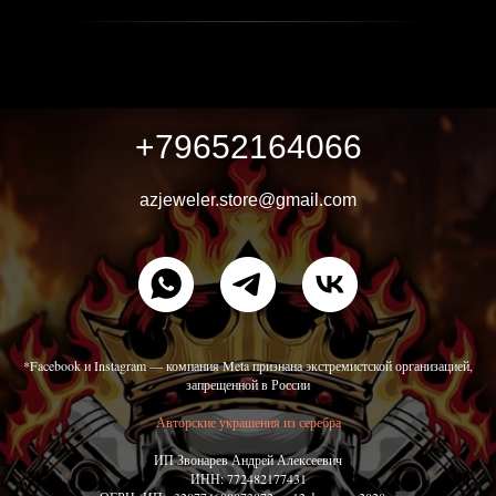
+79652164066
azjeweler.store@gmail.com
*Facebook и Instagram — компания Meta признана экстремистской организацией,
запрещенной в России
Авторские украшения из серебра
ИП Звонарев Андрей Алексеевич
ИНН: 772482177431