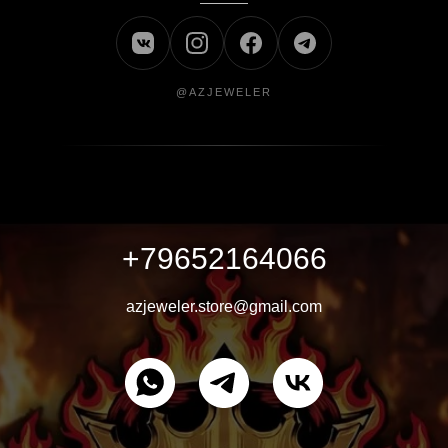
@AZJEWELER
+79652164066
azjeweler.store@gmail.com