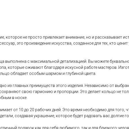
ие, которое не просто привлекает внимание, но и рассказывает ис
сессуар, это произведение искусства, созданное для тех, кто ценит
ца выполнена с максимальной детализацией. Вы можете буквально
рпа, которые оживают благодаря искусной работе мастеров. Изго
ольцо обладает особым шармом и глубиной цвета.
но из главных преимуществ этого изделия. Независимо от выбран
б сохраняют свою гармонию и пропорции. Это делает кольцо не то
обным в носке.
имает от 10 до 20 рабочих дней. Это время необходимо для того, 
детали, создавая украшение, которое будет радовать вас долгие го
отличный подарок как для себя любимого, так и для близкого челов