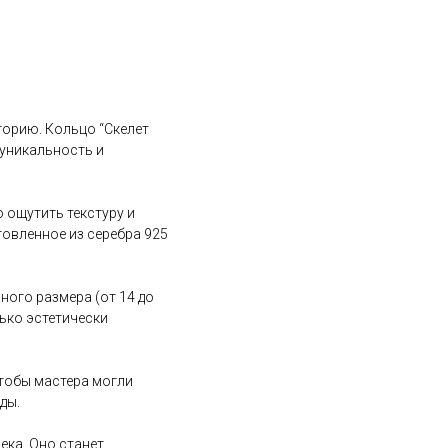
торию. Кольцо “Скелет
 уникальность и
 ощутить текстуру и
товленное из серебра 925
ного размера (от 14 до
лько эстетически
чтобы мастера могли
ды.
ека. Оно станет