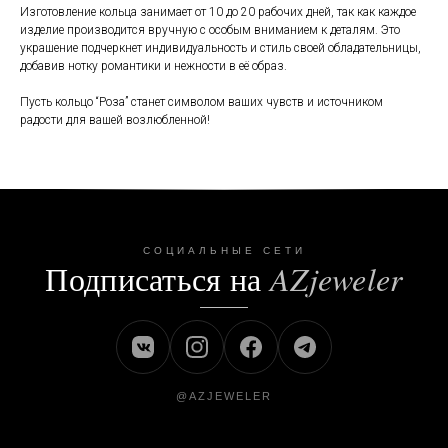
Изготовление кольца занимает от 10 до 20 рабочих дней, так как каждое
изделие производится вручную с особым вниманием к деталям. Это
украшение подчеркнет индивидуальность и стиль своей обладательницы,
добавив нотку романтики и нежности в её образ.
Пусть кольцо “Роза” станет символом ваших чувств и источником
радости для вашей возлюбленной!
СОЦИАЛЬНЫЕ СЕТИ
Подписаться на
AZjeweler
@AZJEWELER