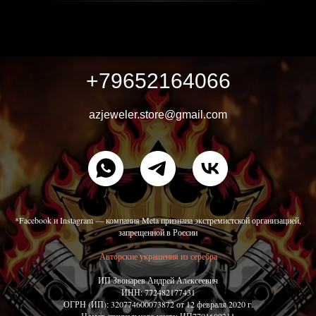
+79652164066
azjeweler.store@gmail.com
*Facebook и Instagram — компания Meta признана экстремистской организацией,
запрещенной в России
Авторские украшения из серебра
ИП Звонарев Андрей Алексеевич
ИНН: 772482177431
ОГРН (ИП): 320774600073872 от 12 февраля 2020 г.
Номер специального учета: ИП7701609311