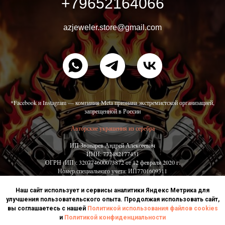
+79652164066
azjeweler.store@gmail.com
*Facebook и Instagram — компания Meta признана экстремистской организацией,
запрещенной в России
Авторские украшения из серебра
ИП Звонарев Андрей Алексеевич
ИНН: 772482177431
ОГРН (ИП): 320774600073872 от 12 февраля 2020 г.
Номер специального учета: ИП7701609311
Политика обработки персональных данных
Наш сайт использует и сервисы аналитики Яндекс Метрика для
Согласие на обработку персональных данных
улучшения пользовательского опыта. Продолжая использовать сайт,
Политика использования файлов cookies
вы соглашаетесь с нашей
Политикой использования файлов cookies
и
Политикой конфиденциальности