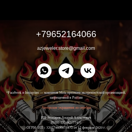
+79652164066
azjeweler.store@gmail.com
*Facebook и Instagram — компания Meta признана экстремистской организацией,
запрещенной в России
Авторские украшения из серебра
ИП Звонарев Андрей Алексеевич
ИНН: 772482177431
ОГРН (ИП): 320774600073872 от 12 февраля 2020 г.