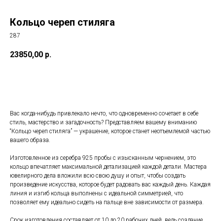
Кольцо череп стиляга
287
23850,00
р.
Заказать
Вас когда-нибудь привлекало нечто, что одновременно сочетает в себе
стиль, мастерство и загадочность? Представляем вашему вниманию
“Кольцо череп стиляга” — украшение, которое станет неотъемлемой частью
вашего образа.
Изготовленное из серебра 925 пробы с изысканным чернением, это
кольцо впечатляет максимальной детализацией каждой детали. Мастера
ювелирного дела вложили всю свою душу и опыт, чтобы создать
произведение искусства, которое будет радовать вас каждый день. Каждая
линия и изгиб кольца выполнены с идеальной симметрией, что
позволяет ему идеально сидеть на пальце вне зависимости от размера.
Срок изготовления составляет от 10 до 20 рабочих дней, ведь создание