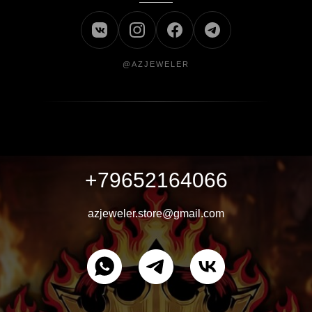
@AZJEWELER
+79652164066
azjeweler.store@gmail.com