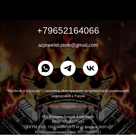
+79652164066
azjeweler.store@gmail.com
*Facebook и Instagram — компания Meta признана экстремистской организацией,
запрещенной в России
Авторские украшения из серебра
ИП Звонарев Андрей Алексеевич
ИНН: 772482177431
ОГРН (ИП): 320774600073872 от 12 февраля 2020 г.
Номер специального учета: ИП7701609311