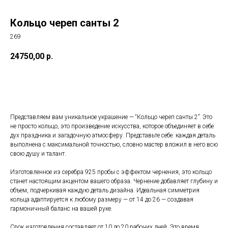
Кольцо череп санты 2
269
24750,00
р.
Заказать
Представляем вам уникальное украшение — “Кольцо череп санты 2”. Это
не просто кольцо, это произведение искусства, которое объединяет в себе
дух праздника и загадочную атмосферу. Представьте себе: каждая деталь
выполнена с максимальной точностью, словно мастер вложил в него всю
свою душу и талант.
Изготовленное из серебра 925 пробы с эффектом чернения, это кольцо
станет настоящим акцентом вашего образа. Чернение добавляет глубину и
объем, подчеркивая каждую деталь дизайна. Идеальная симметрия
кольца адаптируется к любому размеру — от 14 до 26 — создавая
гармоничный баланс на вашей руке.
Срок изготовления составляет от 10 до 20 рабочих дней. Это время