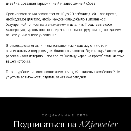
дизайна, создавая гармоничный и завершенный образ.
Срок изготовления составляет от 10 до 20 рабочих дней – это время,
необходимое для того, чтобы каждое кольцо было выполнено с
безупречной точностью и вниманием к деталям. Представьте себе
мастерскую, где опытные ювелиры кропотливо трудятся над созданием
вашего уникального украшения.
Это кольцо станет отличным дополнением к вашему стилю или
оригинальным подарком для близкого человека. Ведь каждый аксессуар
рассказывает историю – позвольте “Кольцу череп на кресте” стать частью
вашей истории.
Готовы добавить в свою коллекцию нечто действительно особенное? Не
упустите возможность сделать заказ уже сегодня!
СОЦИАЛЬНЫЕ СЕТИ
Подписаться на
AZjeweler