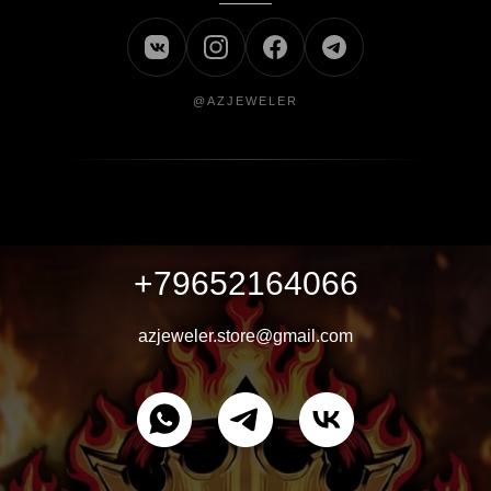
@AZJEWELER
+79652164066
azjeweler.store@gmail.com