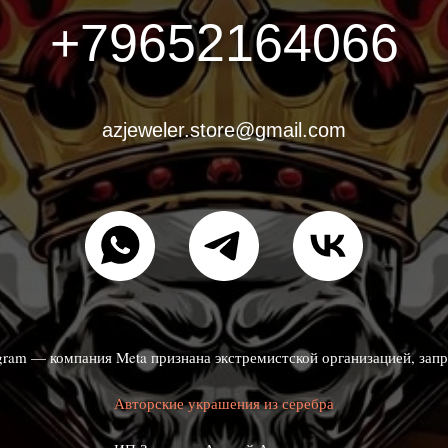
+79652164066
azjeweler.store@gmail.com
agram — компания Meta признана экстремистской организацией, зап
Авторские украшения из серебра