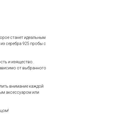
торое станет идеальным
из серебра 925 пробы с
сть и изящество.
зависимо от выбранного
елить внимание каждой
мым аксессуаром или
ьцом!