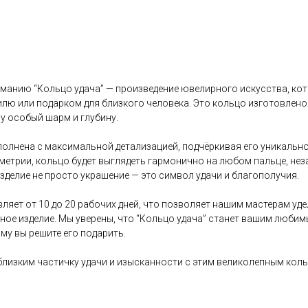
манию “Кольцо удача” — произведение ювелирного искусства, ко
лю или подарком для близкого человека. Это кольцо изготовлено 
му особый шарм и глубину.
олнена с максимальной детализацией, подчёркивая его уникально
метрии, кольцо будет выглядеть гармонично на любом пальце, не
зделие не просто украшение — это символ удачи и благополучия.
ляет от 10 до 20 рабочих дней, что позволяет нашим мастерам уд
чное изделие. Мы уверены, что “Кольцо удача” станет вашим люби
му вы решите его подарить.
близким частичку удачи и изысканности с этим великолепным кол