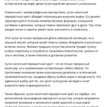
историческое наследие, делая кулон еще более ценным и уникальным.
Изваянный с непревзойденным мастерством, кулон кельтский
перекрестный крест обладает потрясающим внешним видом. Его дизайн
характеризуется точными геометрическими формами, изящными
изгибами и деталями, которые плавно перетекают друг в друга. При этом
каждая линия и завиток имеют свою значимость и символику.
Этот кулон не только прекрасная деталь ювелирной коллекции, но и
мощный амулет, который может помочь своему обладателю в различных
аспектах жизни. Вековая традиция искусства кельтов придает кулону
особую энергетику и способность привлекать благополучие, хранить от
зла и негатива, а также помогать в духовном развитии.
Кулон кельтский перекрестный крест - это не только прекрасный
аксессуар, но и незаменимая составляющая любого образа. Он
притягивает внимание своим изысканным дизайном и эстетической
привлекательностью, придавая образу особый шарм и загадочность. Это
идеальный выбор для тех, кто ценит культурное наследие и хочет
выразить свою индивидуальность.
Таким образом, кулон кельтский перекрестный крест из серебра - это
великолепное произведение ювелирного искусства, которое непременно
привлечет внимание и запомнится своей красотой и смысловой