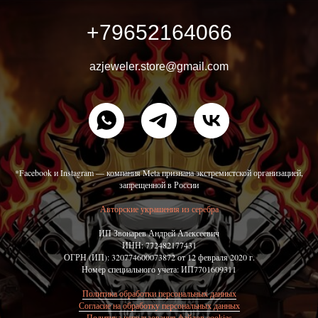
+79652164066
azjeweler.store@gmail.com
*Facebook и Instagram — компания Meta признана экстремистской организацией,
запрещенной в России
Авторские украшения из серебра
ИП Звонарев Андрей Алексеевич
ИНН: 772482177431
ОГРН (ИП): 320774600073872 от 12 февраля 2020 г.
Номер специального учета: ИП7701609311
Политика обработки персональных данных
Согласие на обработку персональных данных
Политика использования файлов cookies