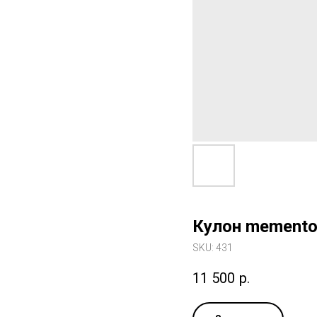
Кулон memento
SKU:
431
11 500
р.