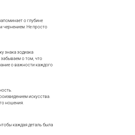
напоминает о глубине
м чернением. Не просто
у знака зодиака
 забываем о том, что
нание о важности каждого
ность.
роизведением искусства.
го ношения.
 чтобы каждая деталь была