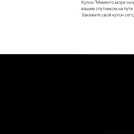
Кулон “Мементо мори скор
вашим спутником на пути
Закажите свой кулон сего