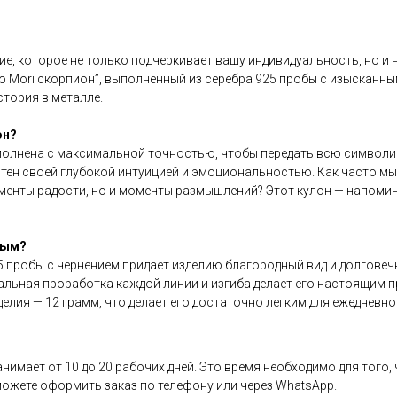
ие, которое не только подчеркивает вашу индивидуальность, но и 
o Mori скорпион”, выполненный из серебра 925 пробы с изысканны
стория в металле.
он?
полнена с максимальной точностью, чтобы передать всю символик
стен своей глубокой интуицией и эмоциональностью. Как часто мы
оменты радости, но и моменты размышлений? Этот кулон — напоми
ным?
 пробы с чернением придает изделию благородный вид и долговеч
льная проработка каждой линии и изгиба делает его настоящим п
елия — 12 грамм, что делает его достаточно легким для ежедневно
анимает от 10 до 20 рабочих дней. Это время необходимо для того,
ожете оформить заказ по телефону или через WhatsApp.