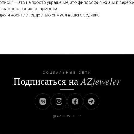
пион” — это не просто украшение, это философия жизни в серебре
 к самопознанию и гармонии.
дня и носите с гордостью символ вашего зодиака!
СОЦИАЛЬНЫЕ СЕТИ
Подписаться на
AZjeweler
@AZJEWELER