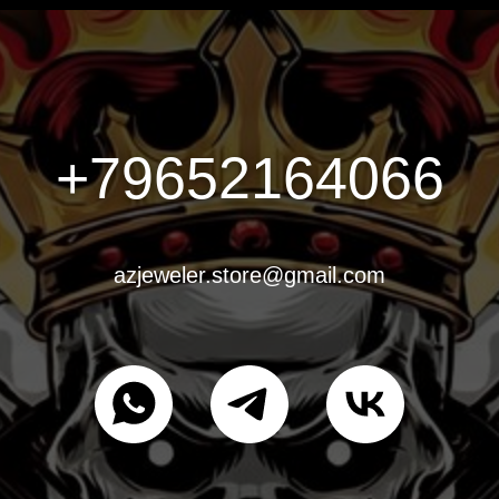
+79652164066
azjeweler.store@gmail.com