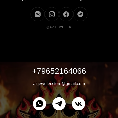
@AZJEWELER
+79652164066
azjeweler.store@gmail.com