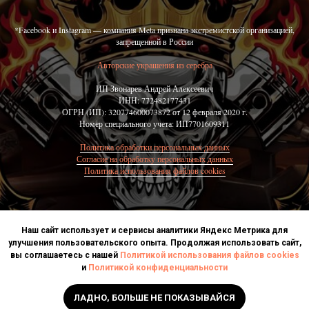
*Facebook и Instagram — компания Meta признана экстремистской организацией,
запрещенной в России
Авторские украшения из серебра
ИП Звонарев Андрей Алексеевич
ИНН: 772482177431
ОГРН (ИП): 320774600073872 от 12 февраля 2020 г.
Номер специального учета: ИП7701609311
Политика обработки персональных данных
Согласие на обработку персональных данных
Политика использования файлов cookies
Наш сайт использует и сервисы аналитики Яндекс Метрика для
улучшения пользовательского опыта. Продолжая использовать сайт,
вы соглашаетесь с нашей
Политикой использования файлов cookies
Made on
и
Политикой конфиденциальности
ЛАДНО, БОЛЬШЕ НЕ ПОКАЗЫВАЙСЯ