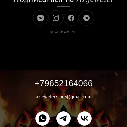
@AZJEWELER
+79652164066
azjeweler.store@gmail.com