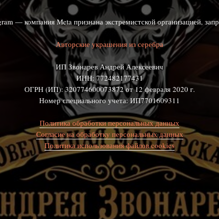
agram — компания Meta признана экстремистской организацией, зап
Авторские украшения из серебра
ИП Звонарев Андрей Алексеевич
ИНН: 772482177431
ОГРН (ИП): 320774600073872 от 12 февраля 2020 г.
Номер специального учета: ИП7701609311
Политика обработки персональных данных
Согласие на обработку персональных данных
Политика использования файлов cookies