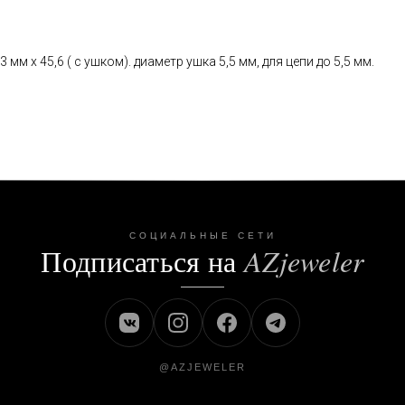
3 мм х 45,6 ( с ушком). диаметр ушка 5,5 мм, для цепи до 5,5 мм.
СОЦИАЛЬНЫЕ СЕТИ
Подписаться на
AZjeweler
@AZJEWELER