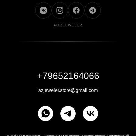
@AZJEWELER
+79652164066
azjeweler.store@gmail.com
*Facebook и Instagram — компания Meta признана экстремистской организацией,