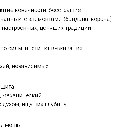
нятие конечности, бесстрашие
ванный, с элементами (бандана, корона)
 настроенных, ценящих традиции
тво силы, инстинкт выживания
узей, независимых
ащита
, механический
х духом, ищущих глубину
ь, мощь