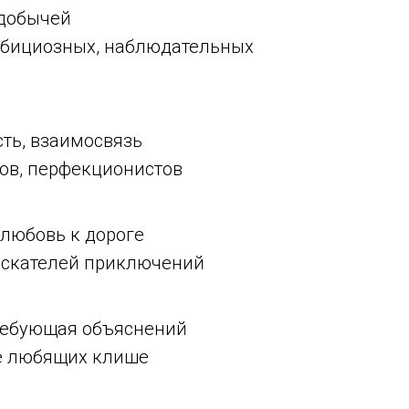
 добычей
мбициозных, наблюдательных
сть, взаимосвязь
ов, перфекционистов
 любовь к дороге
искателей приключений
ребующая объяснений
е любящих клише