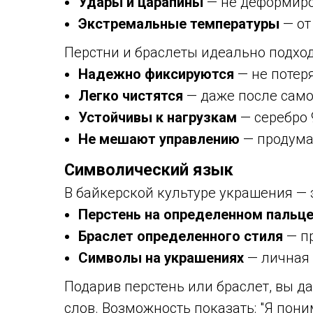
Удары и царапины
— не деформиро
Экстремальные температуры
— от
Перстни и браслеты идеально подходя
Надежно фиксируются
— не потер
Легко чистятся
— даже после само
Устойчивы к нагрузкам
— серебро 
Не мешают управлению
— продума
Символический язык
В байкерской культуре украшения — 
Перстень на определенном пальц
Браслет определенного стиля
— п
Символы на украшениях
— личная 
Подарив перстень или браслет, вы да
слов. Возможность показать: "Я пони