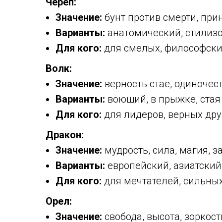
Череп:
Значение:
бунт против смерти, при
Варианты:
анатомический, стилизо
Для кого:
для смелых, философски
Волк:
Значение:
верность стае, одиночес
Варианты:
воющий, в прыжке, стая
Для кого:
для лидеров, верных др
Дракон:
Значение:
мудрость, сила, магия, з
Варианты:
европейский, азиатский
Для кого:
для мечтателей, сильны
Орел:
Значение:
свобода, высота, зоркост