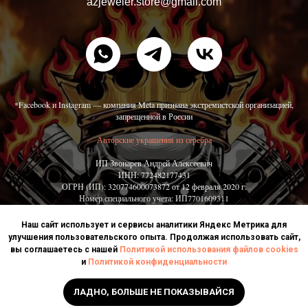
azjeweler.store@gmail.com
*Facebook и Instagram — компания Meta признана экстремистской организацией,
запрещенной в России
Авторские украшения из серебра
ИП Звонарев Андрей Алексеевич
ИНН: 772482177431
ОГРН (ИП): 320774600073872 от 12 февраля 2020 г.
Номер специального учета: ИП7701609311
Политика обработки персональных данных
Наш сайт использует и сервисы аналитики Яндекс Метрика для
Согласие на обработку персональных данных
улучшения пользовательского опыта. Продолжая использовать сайт,
Политика использования файлов cookies
вы соглашаетесь с нашей
Политикой использования файлов cookies
и
Политикой конфиденциальности
ЛАДНО, БОЛЬШЕ НЕ ПОКАЗЫВАЙСЯ