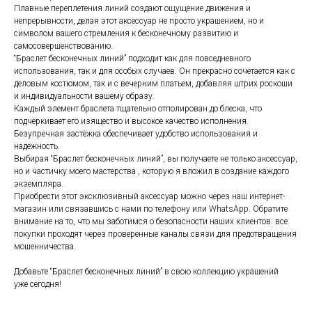
Плавные переплетения линий создают ощущение движения и
непрерывности, делая этот аксессуар не просто украшением, но и
символом вашего стремления к бесконечному развитию и
самосовершенствованию.
“Браслет бесконечных линий” подходит как для повседневного
использования, так и для особых случаев. Он прекрасно сочетается как с
деловым костюмом, так и с вечерним платьем, добавляя штрих роскоши
и индивидуальности вашему образу.
Каждый элемент браслета тщательно отполирован до блеска, что
подчёркивает его изящество и высокое качество исполнения.
Безупречная застёжка обеспечивает удобство использования и
надёжность.
Выбирая “Браслет бесконечных линий”, вы получаете не только аксессуар,
но и частичку моего мастерства , которую я вложил в создание каждого
экземпляра.
Приобрести этот эксклюзивный аксессуар можно через наш интернет-
магазин или связавшись с нами по телефону или WhatsApp. Обратите
внимание на то, что мы заботимся о безопасности наших клиентов: все
покупки проходят через проверенные каналы связи для предотвращения
мошенничества.
Добавьте “Браслет бесконечных линий” в свою коллекцию украшений
уже сегодня!