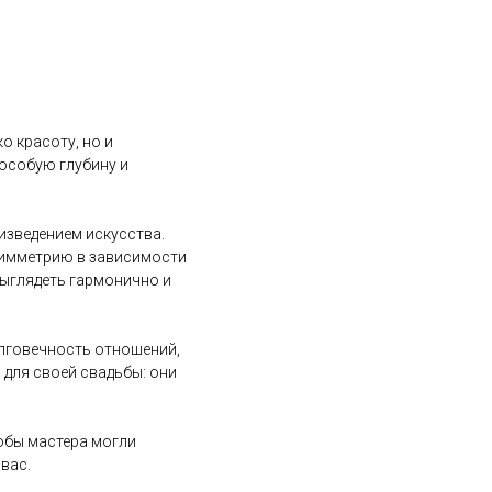
о красоту, но и
 особую глубину и
изведением искусства.
симметрию в зависимости
 выглядеть гармонично и
олговечность отношений,
 для своей свадьбы: они
тобы мастера могли
вас.