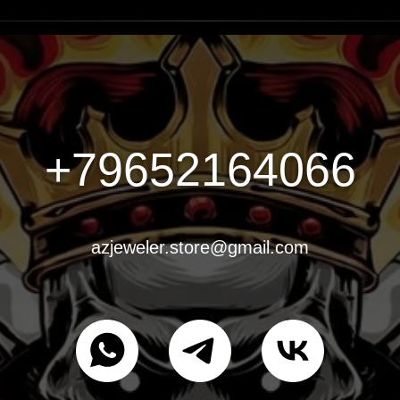
+79652164066
azjeweler.store@gmail.com