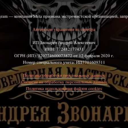
agram — компания Meta признана экстремистской организацией, зап
Авторские украшения из серебра
ИП Звонарев Андрей Алексеевич
ИНН: 772482177431
ОГРН (ИП): 320774600073872 от 12 февраля 2020 г.
Номер специального учета: ИП7701609311
Политика обработки персональных данных
Согласие на обработку персональных данных
Политика использования файлов cookies