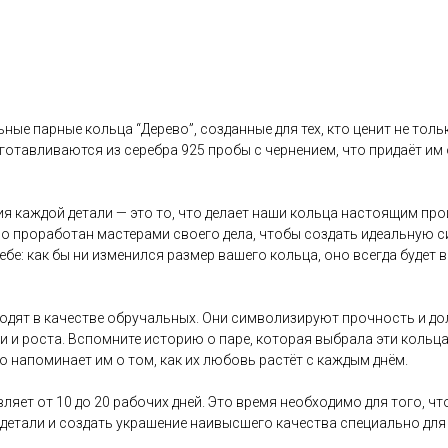
ые парные кольца “Дерево”, созданные для тех, кто ценит не тольк
готавливаются из серебра 925 пробы с чернением, что придаёт им
 каждой детали — это то, что делает наши кольца настоящим про
о проработан мастерами своего дела, чтобы создать идеальную 
ебе: как бы ни изменился размер вашего кольца, оно всегда будет
ходят в качестве обручальных. Они символизируют прочность и д
и и роста. Вспомните историю о паре, которая выбрала эти кольца
о напоминает им о том, как их любовь растёт с каждым днём.
ляет от 10 до 20 рабочих дней. Это время необходимо для того, ч
детали и создать украшение наивысшего качества специально для 