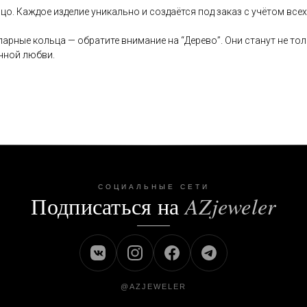
ьцо. Каждое изделие уникально и создаётся под заказ с учётом все
парные кольца — обратите внимание на “Дерево”. Они станут не т
чной любви.
СОЦИАЛЬНЫЕ СЕТИ
Подписаться на
AZjeweler
@AZJEWELER