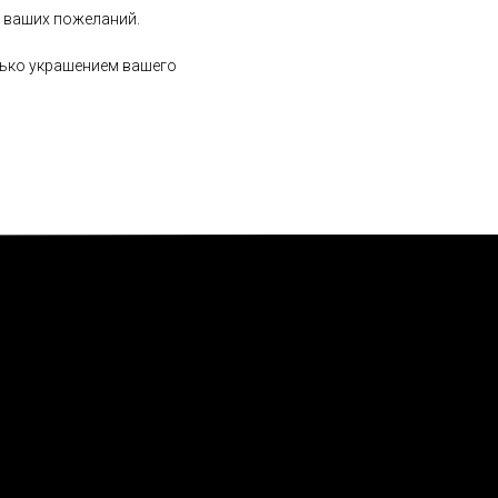
х ваших пожеланий.
олько украшением вашего