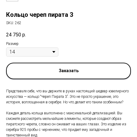
Кольцо череп пирата 3
SKU:
262
24 750
р.
Размер
Заказать
Представьте себе, что вы держите в руках настоящий шедевр ювелирного
искусства — кольцо “Череп Пирата 3”. Это не просто украшение, это
история, воплощенная в серебре. Но что делает его таким особенным?
Каждая деталь кольца выполнена с максимальной детализацией. Вы
сможете рассмотреть мельчайшие элементы, которые создают образ
пиратского черепа, словно он оживает на ваших глазах. Это изделие из
серебра 925 пробы с чернением, что придает ему загадочный и
таинственный вид.